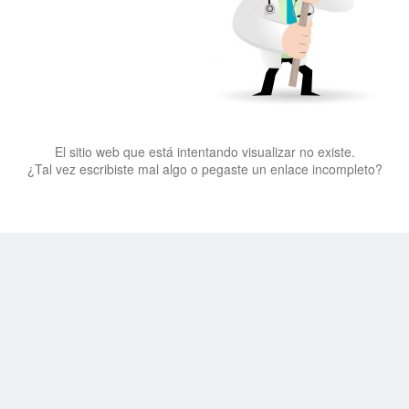
El sitio web que está intentando visualizar no existe.
¿Tal vez escribiste mal algo o pegaste un enlace incompleto?